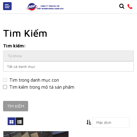
Tìm Kiếm
Tìm kiếm:
Giới thiệu
Sản phẩm
Dịch vụ
Tìm trong danh mục con
Tìm kiếm trong mô tả sản phẩm
Tin tức
Công trình
Phần Mềm
Liên hệ